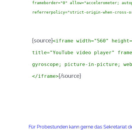
frameborder="0" allow="accelerometer; auto
referrerpolicy="strict-origin-when-cross-o
{source}
<iframe width="560" height
title="YouTube video player" fram
gyroscope; picture-in-picture; we
{/source}
</iframe>
Für Probestunden kann gerne das Sekretariat d