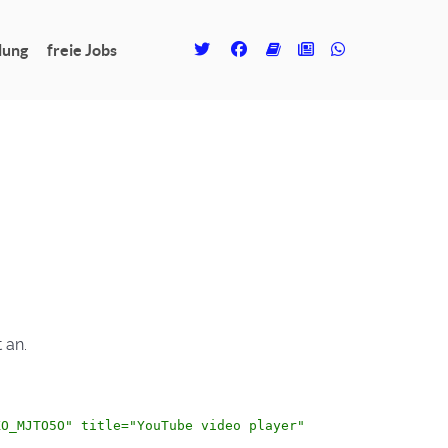
lung
freie Jobs
 an.
XO_MJTO5O" title="YouTube video player"