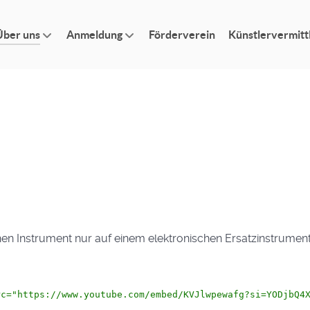
Über uns
Anmeldung
Förderverein
Künstlervermitt
schen Instrument nur auf einem elektronischen Ersatzinstrument
rc="https://www.youtube.com/embed/KVJlwpewafg?si=YODjbQ4