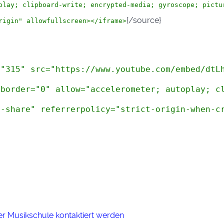
play; clipboard-write; encrypted-media; gyroscope; pictu
{/source}
rigin" allowfullscreen>
</iframe>
="315" src="https://www.youtube.com/embed/dtL
eborder="0" allow="accelerometer; autoplay; c
b-share" referrerpolicy="strict-origin-when-c
er Musikschule kontaktiert werden