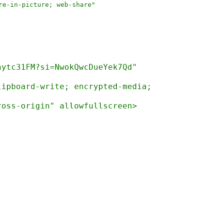
re-in-picture; web-share"
hytc31FM?si=NwokQwcDueYek7Qd"
lipboard-write; encrypted-media;
ross-origin" allowfullscreen>