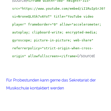
{source}
<iframe width="560" height="315"
src="https://www.youtube.com/embed/iI1RuIpSrJ0?
si=NroneQLXSk7vAYoT" title="YouTube video
player" frameborder="0" allow="accelerometer;
autoplay; clipboard-write; encrypted-media;
gyroscope; picture-in-picture; web-share"
referrerpolicy="strict-origin-when-cross-
{/source}
origin" allowfullscreen>
</iframe>
Für Probestunden kann gerne das Sekretariat der
Musikschule kontaktiert werden